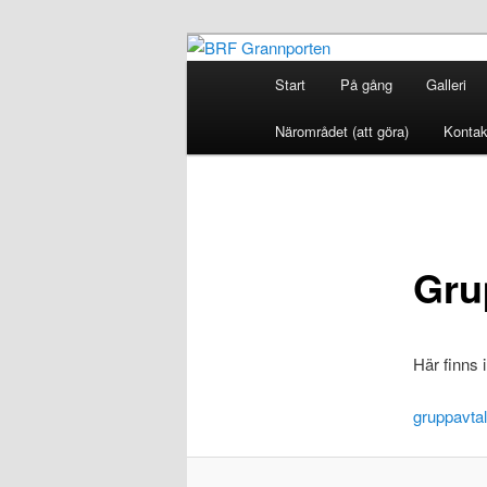
Hoppa
Bostadsrättsföreningen Grannp
till
Huvudmeny
Start
På gång
Galleri
primärt
BRF Grannpo
innehåll
Närområdet (att göra)
Kontak
Gru
Här finns 
gruppavtal