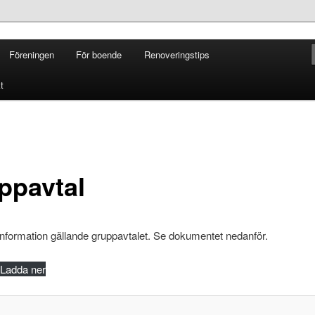
orten i Skogås
Föreningen
För boende
Renoveringstips
rten
t
ppavtal
information gällande gruppavtalet. Se dokumentet nedanför.
Ladda ner